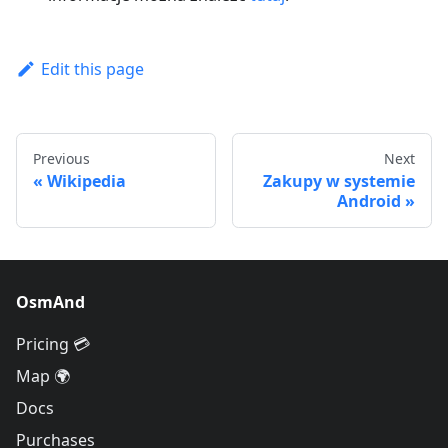
Edit this page
Previous
Next
Wikipedia
Zakupy w systemie
Android
OsmAnd
Pricing 💳
Map 🌍
Docs
Purchases