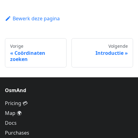
Bewerk deze pagina
Vorige
Volgende
Coördinaten
Introductie
zoeken
OsmAnd
Pricing 💳
Map 🌍
Docs
Purchases