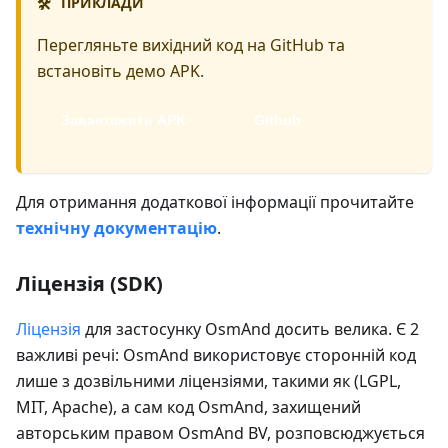
ПРИКЛАДИ
🛠️
Перегляньте вихідний код на GitHub та
встановіть демо APK.
Завантажити APK
Github
Для отримання додаткової інформації прочитайте
технічну документацію
.
Ліцензія (SDK)
Ліцензія
для застосунку OsmAnd досить велика. Є 2
важливі речі: OsmAnd використовує сторонній код
лише з дозвільними ліцензіями, такими як (LGPL,
MIT, Apache), а сам код OsmAnd, захищений
авторським правом OsmAnd BV, розповсюджується