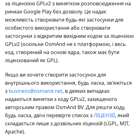
за ліцензією GPLv2 з винятком розповсюдження на
ринках Google Play без дозволу. Це надає
можливість створювати будь-які застосунки для
особистого використання або створювати
застосунки з відкритим вихідним кодом за ліцензією
GPLv2 (оскільки OsmAnd не є платформою, і весь
код, створений на основі ядра, також має бути
ліцензований як GPL).
Якщо ви хочете створити застосунок для
внутрішнього використання, будь ласка, зв'яжіться
з
business@osmand.net
, в деяких випадках
надаються винятки з коду GPLv2, захищеного
авторським правом OsmAnd BV. Для решти коду,
будь ласка, двічі перевірте список з
ЛІЦЕНЗІЇ
, який
складається лише з дозвільних ліцензій (LGPL, MIT,
Apache).