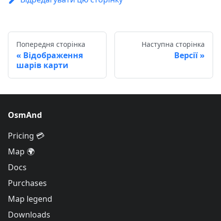
Попередня сторінка
Наступна сторінка
Відображення
Версії
шарів карти
OsmAnd
Pricing 💳
Map 🌍
Docs
Purchases
Map legend
Downloads