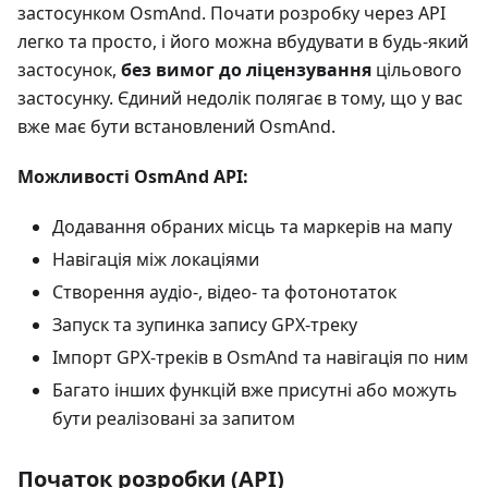
застосунком OsmAnd. Почати розробку через API
легко та просто, і його можна вбудувати в будь-який
застосунок,
без вимог до ліцензування
цільового
застосунку. Єдиний недолік полягає в тому, що у вас
вже має бути встановлений OsmAnd.
Можливості OsmAnd API:
Додавання обраних місць та маркерів на мапу
Навігація між локаціями
Створення аудіо-, відео- та фотонотаток
Запуск та зупинка запису GPX-треку
Імпорт GPX-треків в OsmAnd та навігація по ним
Багато інших функцій вже присутні або можуть
бути реалізовані за запитом
Початок розробки (API)