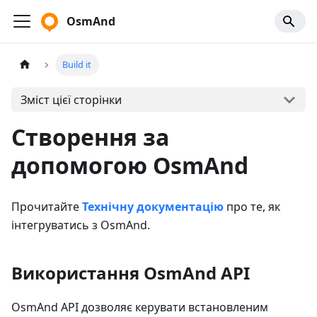
OsmAnd
Build it
Зміст цієї сторінки
Створення за
допомогою OsmAnd
Прочитайте
Технічну документацію
про те, як
інтегруватись з OsmAnd.
Використання OsmAnd API
OsmAnd API дозволяє керувати встановленим