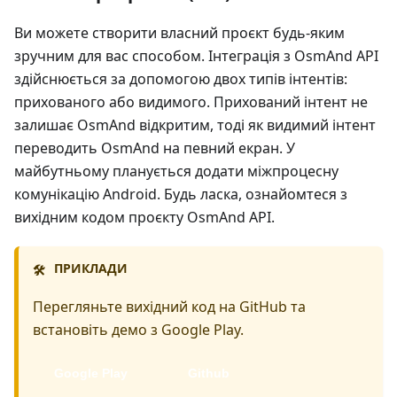
Ви можете створити власний проєкт будь-яким
зручним для вас способом. Інтеграція з OsmAnd API
здійснюється за допомогою двох типів інтентів:
прихованого або видимого. Прихований інтент не
залишає OsmAnd відкритим, тоді як видимий інтент
переводить OsmAnd на певний екран. У
майбутньому планується додати міжпроцесну
комунікацію Android. Будь ласка, ознайомтеся з
вихідним кодом проєкту OsmAnd API.
ПРИКЛАДИ
🛠️
Перегляньте вихідний код на GitHub та
встановіть демо з Google Play.
Google Play
Github