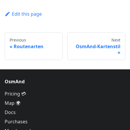
Edit this page
Previous
Next
Routenarten
OsmAnd-Kartenstil
OsmAnd
Pricing 💳
Map 🌍
Docs
Purchases