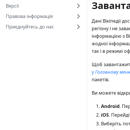
Заванта
Версії
Правова інформація
Дані Вікіпедії д
Приєднуйтесь до нас
регіону і не за
інформацією з Ві
жодної інформаці
так і в режимі о
Щоб завантажити 
у
Головному мен
пакетів.
Ви можете відкри
Android
. Пе
iOS
. Перейді
Виберіть пот