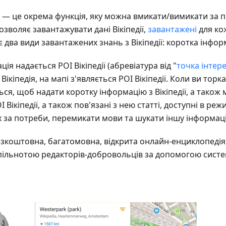
я — це окрема функція, яку можна вмикати/вимикати за п
озволяє завантажувати дані Вікіпедії,
завантажені
для ко
 є два види завантажених знань з Вікіпедії: коротка інфор
ія надається POI Вікіпедії (абревіатура від "
точка інтер
ікіпедія, на мапі з'являється POI Вікіпедії. Коли ви торк
ся, щоб надати коротку інформацію з Вікіпедії, а також
 Вікіпедії, а також пов'язані з нею статті, доступні в ре
 за потреби, перемикати мови та шукати іншу інформацію 
зкоштовна, багатомовна, відкрита онлайн-енциклопедія
пільнотою редакторів-добровольців за допомогою систе