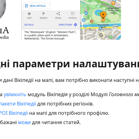
дні параметри налаштуван
дані Вікіпедії на мапі, вам потрібно виконати наступні
а
увімкніть
модуль Вікіпедія у розділі Модулі
Головного 
пакети Вікіпедії
для потрібних регіонів.
POI Вікіпедії
на мапі для потрібного профілю.
 бажані
мови
для читання статей.