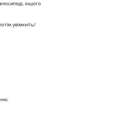
велосипеді, іншого
потім увімкніть/
еню.