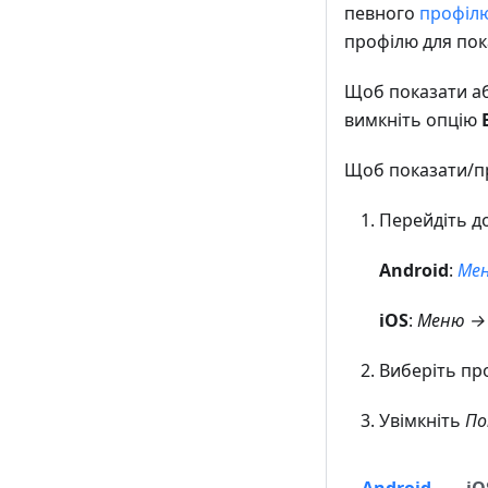
певного
профіл
профілю для пок
Щоб показати або
вимкніть опцію
Щоб показати/при
Перейдіть до
Android
:
Мен
iOS
:
Меню → 
Виберіть пр
Увімкніть
По