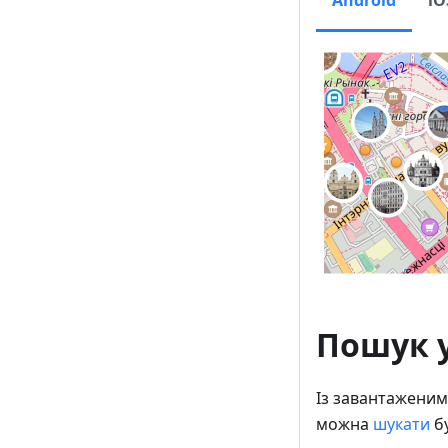
Android
iO
Пошук у
Із завантаженим
можна
шукати
бу