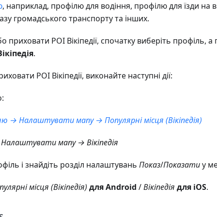
ю
, наприклад, профілю для водіння, профілю для їзди на 
азу громадського транспорту та інших.
 приховати POI Вікіпедії, спочатку виберіть профіль, а 
Вікіпедія
.
ховати POI Вікіпедії, виконайте наступні дії:
:
ю → Налаштувати мапу → Популярні місця (Вікіпедія)
Налаштувати мапу → Вікіпедія
офіль і знайдіть розділ налаштувань
Показ
/
Показати
у м
пулярні місця (Вікіпедія)
для Android
/
Вікіпедія
для iOS
.