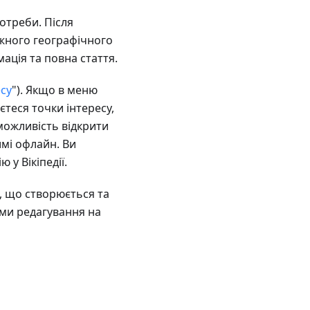
отреби. Після
жного географічного
мація та повна стаття.
есу
"). Якщо в меню
аєтеся точки інтересу,
 можливість відкрити
жимі офлайн. Ви
у Вікіпедії.
, що створюється та
ми редагування на