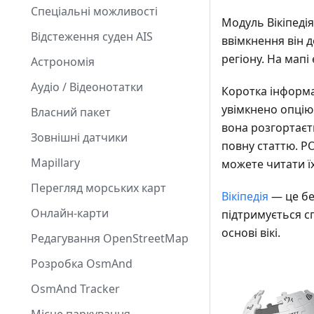
Спеціальні можливості
Модуль Вікіпеді
Відстеження суден AIS
ввімкнення він д
регіону. На мапі
Астрономія
Аудіо / Відеонотатки
Коротка інформац
увімкнено опцію В
Власний пакет
вона розгортаєть
Зовнішні датчики
повну статтю. POI
Mapillary
можете читати їх
Перегляд морських карт
Вікіпедія
— це бе
Онлайн-карти
підтримується с
основі вікі.
Редагування OpenStreetMap
Розробка OsmAnd
OsmAnd Tracker