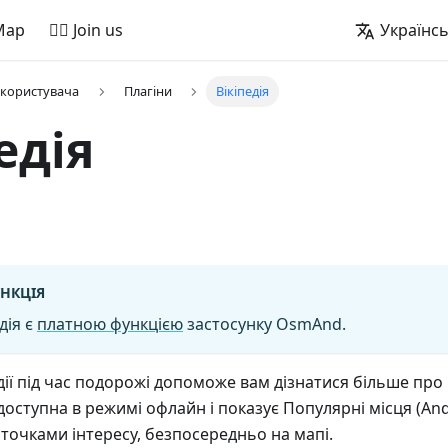
Map
🚵‍♂️ Join us
Українс
 користувача
Плагіни
Вікіпедія
едія
НКЦІЯ
дія є
платною функцією
застосунку OsmAnd.
дії під час подорожі допоможе вам дізнатися більше про м
 доступна в режимі офлайн і показує Популярні місця (Andro
 з точками інтересу, безпосередньо на мапі.