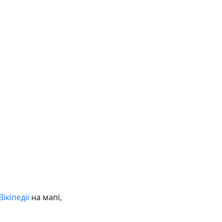
Вікіпедії
на мапі,