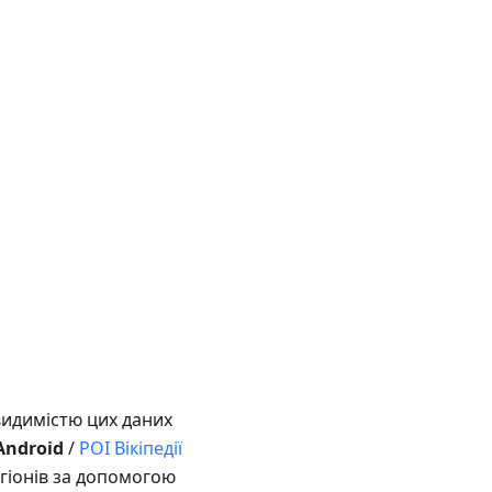
 видимістю цих даних
Android
/
POI Вікіпедії
егіонів за допомогою