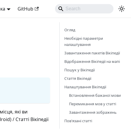
ька
GitHub
Огляд
Необхідні параметри
налаштування
Завантаження пакетів Вікіпедії
Відображення Вікіпедії на мапі
Пошук у Вікіпедії
Стаття Вікіпедії
Налаштування Вікіпедії
Встановлення бажаної мови
Перемикання мов у статті
ісця, які ви
Завантаження зображень
id) / Статті Вікіпедії
Пов'язані статті