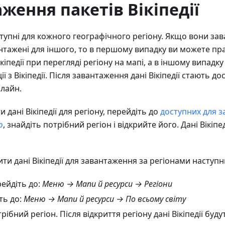
ження пакетів Вікіпедії
оступні для кожного географічного регіону. Якщо вони за
вантажені для іншого, то в першому випадку ви можете пр
кіпедії при перегляді регіону на мапі, а в іншому випадк
ї з Вікіпедії. Після завантаження дані Вікіпедії стають до
флайн.
дані Вікіпедії для регіону, перейдіть до
доступних для з
ю
, знайдіть потрібний регіон і відкрийте його. Дані Вікіпе
ти дані Вікіпедії для завантаження за регіонами наступ
рейдіть до:
Меню → Мапи й ресурси → Регіони
ть до:
Меню → Мапи й ресурси → По всьому світу
рібний регіон. Після відкриття регіону дані Вікіпедії буд