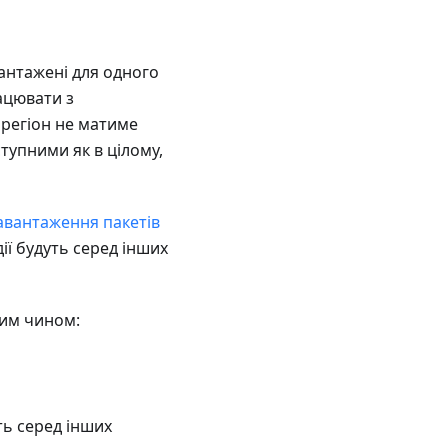
вантажені для одного
ацювати з
у регіон не матиме
ступними як в цілому,
авантаження пакетів
дії будуть серед інших
ним чином:
уть серед інших