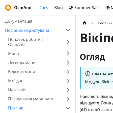
OsmAnd
Docs
Blog
🏖️ Summer Sale
🌍 
Документація
Посібник
Посібник користувача
Вікіп
Початок роботи з
OsmAnd
Мапа
Огляд
Легенда мапи
Віджети мапи
ПЛАТНА ФУ
Мої дані
Модуль Вікіпе
Навігація
Наявність Вікіпе
Планування маршруту
відвідуєте. Вона
Плагіни
(iOS), пов'язані