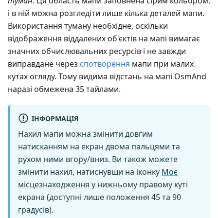
туман
. Ця область мапи заповнена сірим кольором,
і в ній можна розгледіти лише кілька деталей мапи.
Використання туману необхідне, оскільки
відображення віддалених об'єктів на мапі вимагає
значних обчислювальних ресурсів і не завжди
виправдане через
спотворення
мапи при малих
кутах огляду. Тому видима відстань на мапі OsmAnd
наразі обмежена 35 тайлами.
ІНФОРМАЦІЯ
Нахил мапи можна змінити довгим
натисканням на екран двома пальцями та
рухом ними вгору/вниз. Ви також можете
змінити нахил, натиснувши на іконку
Моє
місцезнаходження
у нижньому правому куті
екрана (доступні лише положення 45 та 90
градусів).