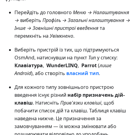
Перейдіть до головного
Меню → Налаштування
→
виберіть
Профіль → Загальні налаштування →
Інше → Зовнішні пристрої введення
та
перемкніть на
Увімкнено
.
Виберіть пристрій із тих, що підтримуються
OsmAnd, натиснувши на пункт
Тип
у списку:
Клавіатура
,
WundеrLINQ
,
Parrot
(
лише
Android
), або створіть
власний тип
.
Для кожного типу зовнішнього пристрою
введення існує різний
набір призначень дій-
клавіш
. Натисніть
Прив'язки клавіші
, щоб
побачити список дій та клавіш. Таблиця клавіш
наведена нижче. Це призначення за
замовчуванням — їх можна змінювати або
розширювати відповідно до уподобань