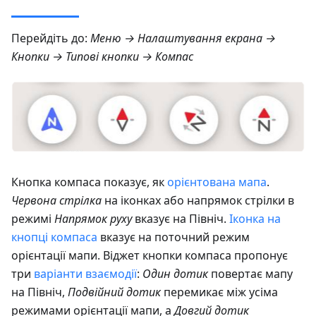
Перейдіть до:
Меню → Налаштування екрана →
Кнопки → Типові кнопки → Компас
Кнопка компаса показує, як
орієнтована мапа
.
Червона стрілка
на іконках або напрямок стрілки в
режимі
Напрямок руху
вказує на Північ.
Іконка на
кнопці компаса
вказує на поточний режим
орієнтації мапи. Віджет кнопки компаса пропонує
три
варіанти взаємодії
:
Один дотик
повертає мапу
на Північ,
Подвійний дотик
перемикає між усіма
режимами орієнтації мапи, а
Довгий дотик