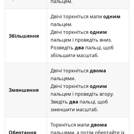
пальцем.
Двічі торкніться мапи
одним
пальцем.
Двічі торкніться
одним
Збільшення
пальцем і проведіть вниз.
Розведіть
два
пальці, щоб
збільшити масштаб.
Двічі торкніться
двома
пальцями.
Двічі торкніться
одним
Зменшення
пальцем і проведіть вгору.
Зведіть
два
пальці, щоб
зменшити масштаб.
Торкніться мапи
двома
Обертання
пальцями, а потім обертайте їх