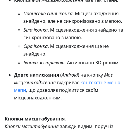
Кнопка
Моє місцезнаходження
має такі стани:
Повністю синя іконка
. Місцезнаходження
знайдено, але не синхронізовано з мапою.
Біла іконка
. Місцезнаходження знайдено та
синхронізовано з мапою.
Сіра іконка
. Місцезнаходження ще не
знайдено.
Іконка зі стрілкою
. Активовано 3D-режим.
Довге натискання
(
Android
) на кнопку
Моє
місцезнаходження
відкриває
контекстне меню
мапи
, що дозволяє поділитися своїм
місцезнаходженням.
Кнопки масштабування
.
Кнопки масштабування
завжди видимі поруч із