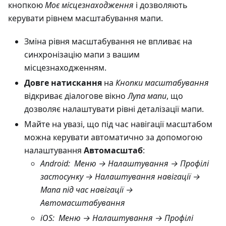
кнопкою
Моє місцезнаходження
і дозволяють
керувати рівнем масштабування мапи.
Зміна рівня масштабування не впливає на
синхронізацію мапи з вашим
місцезнаходженням.
Довге натискання
на
Кнопки масштабування
відкриває діалогове вікно
Лупа мапи
, що
дозволяє налаштувати рівні деталізації мапи.
Майте на увазі, що під час навігації масштабом
можна керувати автоматично за допомогою
налаштування
Автомасштаб
:
Android
:
Меню → Налаштування → Профілі
застосунку → Налаштування навігації →
Мапа під час навігації →
Автомасштабування
iOS
:
Меню → Налаштування → Профілі