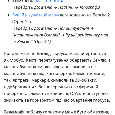
Увімкнено
плагін Топографії
.
Перейдіть до:
Меню → Плагіни → Топографія
Рушій візуалізації мапи
встановлено на Версію 2
(OpenGL).
Перейдіть до:
Меню → Налаштування →
Налаштування OsmAnd → Рушій рендерингу мап
→ Версія 2 (OpenGL)
Коли увімкнено Вигляд глобуса, мапа обертається
як глобус. Жести перетягування обертають Землю, а
масштабування змінює відстань камери, а не
масштабування пласкої поверхні. Елементи мапи,
такі як треки, маркери, символи та 3D-об'єкти,
відображаються безпосередньо на сферичній
поверхні та слідують її кривизні. Об'єкти поступово
зникають за горизонтом під час обертання глобуса.
Взаємодія поблизу горизонту може бути обмежена,