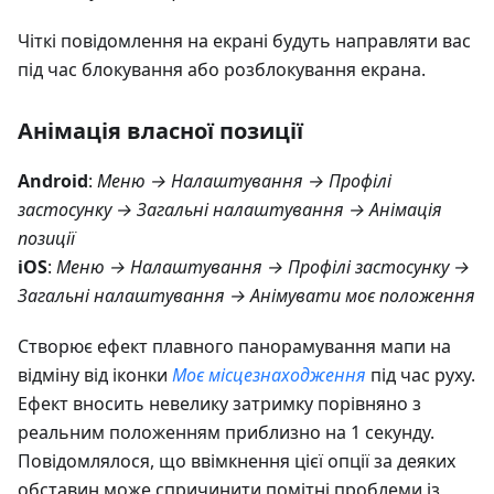
Чіткі повідомлення на екрані будуть направляти вас
під час блокування або розблокування екрана.
Анімація власної позиції
Android
:
Меню → Налаштування → Профілі
застосунку → Загальні налаштування → Анімація
позиції
iOS
:
Меню → Налаштування → Профілі застосунку →
Загальні налаштування → Анімувати моє положення
Створює ефект плавного панорамування мапи на
відміну від іконки
Моє місцезнаходження
під час руху.
Ефект вносить невелику затримку порівняно з
реальним положенням приблизно на 1 секунду.
Повідомлялося, що ввімкнення цієї опції за деяких
обставин може спричинити помітні проблеми із