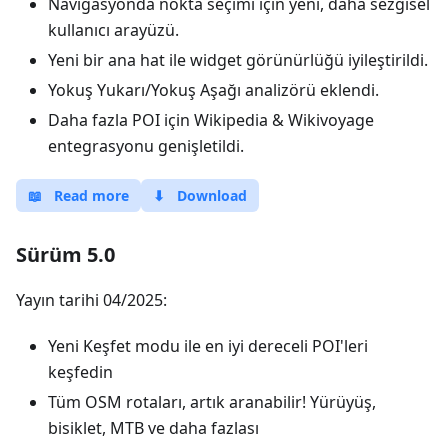
Navigasyonda nokta seçimi için yeni, daha sezgisel
kullanıcı arayüzü.
Yeni bir ana hat ile widget görünürlüğü iyileştirildi.
Yokuş Yukarı/Yokuş Aşağı analizörü eklendi.
Daha fazla POI için Wikipedia & Wikivoyage
entegrasyonu genişletildi.
📖
Read more
⬇
Download
Sürüm 5.0
Yayın tarihi 04/2025:
Yeni Keşfet modu ile en iyi dereceli POI'leri
keşfedin
Tüm OSM rotaları, artık aranabilir! Yürüyüş,
bisiklet, MTB ve daha fazlası