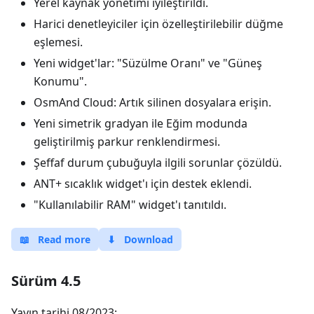
Yerel kaynak yönetimi iyileştirildi.
Harici denetleyiciler için özelleştirilebilir düğme
eşlemesi.
Yeni widget'lar: "Süzülme Oranı" ve "Güneş
Konumu".
OsmAnd Cloud: Artık silinen dosyalara erişin.
Yeni simetrik gradyan ile Eğim modunda
geliştirilmiş parkur renklendirmesi.
Şeffaf durum çubuğuyla ilgili sorunlar çözüldü.
ANT+ sıcaklık widget'ı için destek eklendi.
"Kullanılabilir RAM" widget'ı tanıtıldı.
📖
Read more
⬇
Download
Sürüm 4.5
Yayın tarihi 08/2023: